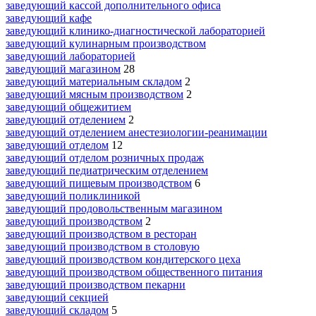
заведующий кассой дополнительного офиса
заведующий кафе
заведующий клинико-диагностической лабораторией
заведующий кулинарным производством
заведующий лабораторией
заведующий магазином
28
заведующий материальным складом
2
заведующий мясным производством
2
заведующий общежитием
заведующий отделением
2
заведующий отделением анестезиологии-реанимации
заведующий отделом
12
заведующий отделом розничных продаж
заведующий педиатрическим отделением
заведующий пищевым производством
6
заведующий поликлиникой
заведующий продовольственным магазином
заведующий производством
2
заведующий производством в ресторан
заведующий производством в столовую
заведующий производством кондитерского цеха
заведующий производством общественного питания
заведующий производством пекарни
заведующий секцией
заведующий складом
5