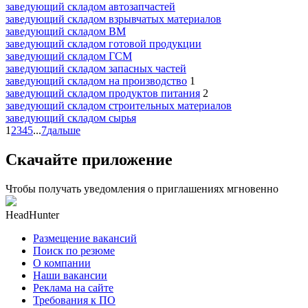
заведующий складом автозапчастей
заведующий складом взрывчатых материалов
заведующий складом ВМ
заведующий складом готовой продукции
заведующий складом ГСМ
заведующий складом запасных частей
заведующий складом на производство
1
заведующий складом продуктов питания
2
заведующий складом строительных материалов
заведующий складом сырья
1
2
3
4
5
...
7
дальше
Скачайте приложение
Чтобы получать уведомления о приглашениях мгновенно
HeadHunter
Размещение вакансий
Поиск по резюме
О компании
Наши вакансии
Реклама на сайте
Требования к ПО