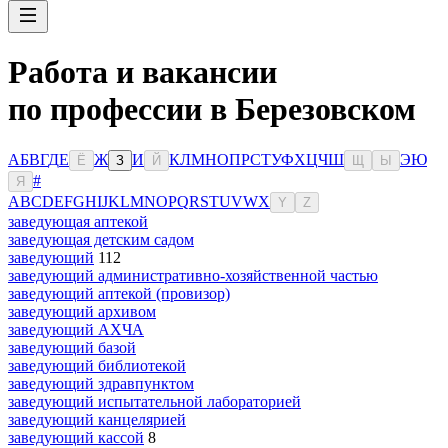
Работа и вакансии
по профессии в Березовском
А
Б
В
Г
Д
Е
Ж
И
К
Л
М
Н
О
П
Р
С
Т
У
Ф
Х
Ц
Ч
Ш
Э
Ю
Ё
З
Й
Щ
Ы
#
Я
A
B
C
D
E
F
G
H
I
J
K
L
M
N
O
P
Q
R
S
T
U
V
W
X
Y
Z
заведующая аптекой
заведующая детским садом
заведующий
112
заведующий административно-хозяйственной частью
заведующий аптекой (провизор)
заведующий архивом
заведующий АХЧА
заведующий базой
заведующий библиотекой
заведующий здравпунктом
заведующий испытательной лабораторией
заведующий канцелярией
заведующий кассой
8