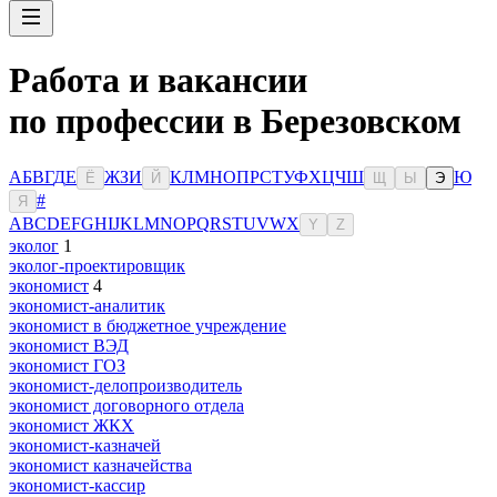
Работа и вакансии
по профессии в Березовском
А
Б
В
Г
Д
Е
Ж
З
И
К
Л
М
Н
О
П
Р
С
Т
У
Ф
Х
Ц
Ч
Ш
Ю
Ё
Й
Щ
Ы
Э
#
Я
A
B
C
D
E
F
G
H
I
J
K
L
M
N
O
P
Q
R
S
T
U
V
W
X
Y
Z
эколог
1
эколог-проектировщик
экономист
4
экономист-аналитик
экономист в бюджетное учреждение
экономист ВЭД
экономист ГОЗ
экономист-делопроизводитель
экономист договорного отдела
экономист ЖКХ
экономист-казначей
экономист казначейства
экономист-кассир