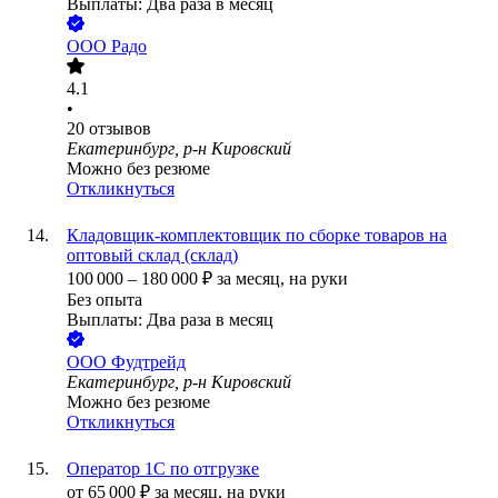
Выплаты: Два раза в месяц
ООО
Радо
4.1
•
20
отзывов
Екатеринбург, р-н Кировский
Можно без резюме
Откликнуться
Кладовщик-комплектовщик по сборке товаров на
оптовый склад (склад)
100 000
–
180 000
₽
за месяц,
на руки
Без опыта
Выплаты: Два раза в месяц
ООО
Фудтрейд
Екатеринбург, р-н Кировский
Можно без резюме
Откликнуться
Оператор 1С по отгрузке
от
65 000
₽
за месяц,
на руки