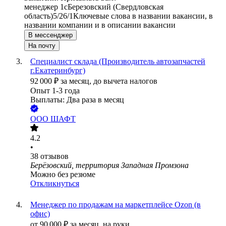
менеджер 1с
Березовский (Свердловская
область)
5/2
6/1
Ключевые слова в названии вакансии, в
названии компании и в описании вакансии
В мессенджер
На почту
Специалист склада (Производитель автозапчастей
г.Екатеринбург)
92 000
₽
за месяц,
до вычета налогов
Опыт 1-3 года
Выплаты: Два раза в месяц
ООО
ШАФТ
4.2
•
38
отзывов
Берёзовский, территория Западная Промзона
Можно без резюме
Откликнуться
Менеджер по продажам на маркетплейсе Ozon (в
офис)
от
90 000
₽
за месяц,
на руки