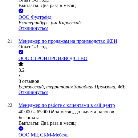
Выплаты: Два раза в месяц
ООО
Фудтрейд
Екатеринбург, р-н Кировский
Откликнуться
Менеджер по продажам на производство ЖБИ
Опыт 1-3 года
ООО
СТРОЙПРОИЗВОДСТВО
3.2
•
8
отзывов
Берёзовский, территория Западная Промзона, 46Б
Откликнуться
Менеджер по работе с клиентами в call-центр
40 000
–
65 000
₽
за месяц,
до вычета налогов
Без опыта
Выплаты: Два раза в месяц
ООО
МЦ СКМ-Мебель