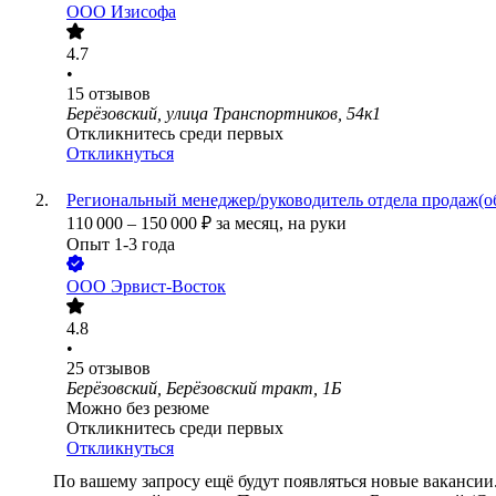
ООО
Изисофа
4.7
•
15
отзывов
Берёзовский, улица Транспортников, 54к1
Откликнитесь среди первых
Откликнуться
Региональный менеджер/руководитель отдела продаж(о
110 000
–
150 000
₽
за месяц,
на руки
Опыт 1-3 года
ООО
Эрвист-Восток
4.8
•
25
отзывов
Берёзовский, Берёзовский тракт, 1Б
Можно без резюме
Откликнитесь среди первых
Откликнуться
По вашему запросу ещё будут появляться новые вакансии