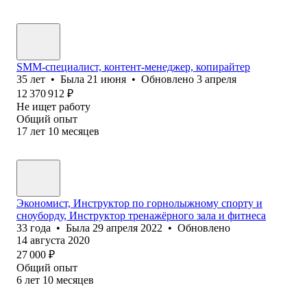
SMM-специалист, контент-менеджер, копирайтер
35
лет
•
Была
21 июня
•
Обновлено
3 апреля
12 370 912
₽
Не ищет работу
Общий опыт
17
лет
10
месяцев
Экономист, Инструктор по горнолыжному спорту и
сноуборду, Инструктор тренажёрного зала и фитнеса
33
года
•
Была
29 апреля 2022
•
Обновлено
14 августа 2020
27 000
₽
Общий опыт
6
лет
10
месяцев