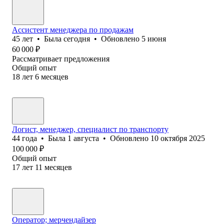
Ассистент менеджера по продажам
45
лет
•
Была
сегодня
•
Обновлено
5 июня
60 000
₽
Рассматривает предложения
Общий опыт
18
лет
6
месяцев
Логист, менеджер, специалист по транспорту
44
года
•
Была
1 августа
•
Обновлено
10 октября 2025
100 000
₽
Общий опыт
17
лет
11
месяцев
Оператор; мерчендайзер