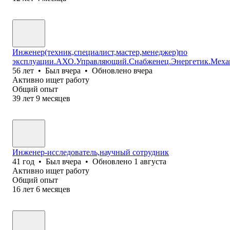
Инженер(техник,специалист,мастер,менеджер)по
эксплуации.АХО.Управляющий.Снабженец.Энергетик.Меха
56
лет
•
Был
вчера
•
Обновлено
вчера
Активно ищет работу
Общий опыт
39
лет
9
месяцев
Инженер-исследователь,научный сотрудник
41
год
•
Был
вчера
•
Обновлено
1 августа
Активно ищет работу
Общий опыт
16
лет
6
месяцев