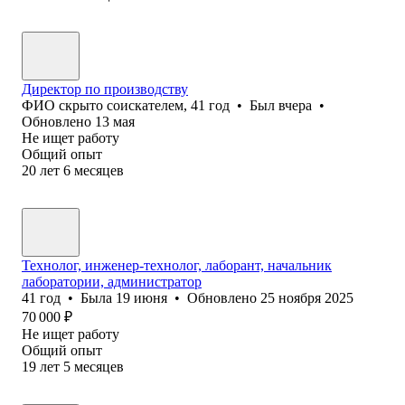
Директор по производству
ФИО скрыто соискателем
,
41
год
•
Был
вчера
•
Обновлено
13 мая
Не ищет работу
Общий опыт
20
лет
6
месяцев
Технолог, инженер-технолог, лаборант, начальник
лаборатории, администратор
41
год
•
Была
19 июня
•
Обновлено
25 ноября 2025
70 000
₽
Не ищет работу
Общий опыт
19
лет
5
месяцев