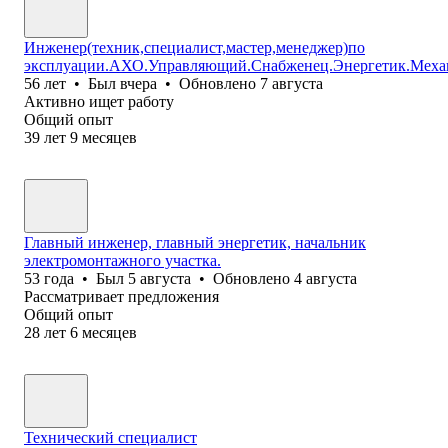
Инженер(техник,специалист,мастер,менеджер)по
эксплуации.АХО.Управляющий.Снабженец.Энергетик.Меха
56
лет
•
Был
вчера
•
Обновлено
7 августа
Активно ищет работу
Общий опыт
39
лет
9
месяцев
Главный инженер, главный энергетик, начальник
электромонтажного участка.
53
года
•
Был
5 августа
•
Обновлено
4 августа
Рассматривает предложения
Общий опыт
28
лет
6
месяцев
Технический специалист