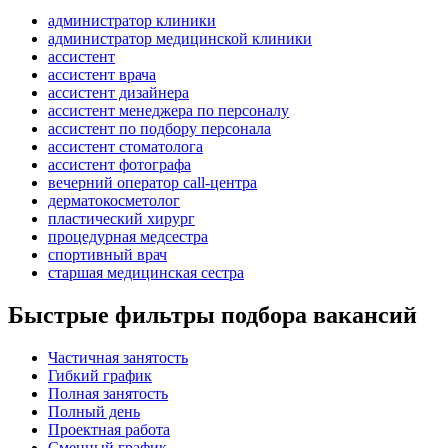
администратор клиники
администратор медицинской клиники
ассистент
ассистент врача
ассистент дизайнера
ассистент менеджера по персоналу
ассистент по подбору персонала
ассистент стоматолога
ассистент фотографа
вечерний оператор call-центра
дерматокосметолог
пластический хирург
процедурная медсестра
спортивный врач
старшая медицинская сестра
Быстрые фильтры подбора вакансий
Частичная занятость
Гибкий график
Полная занятость
Полный день
Проектная работа
Сменный график