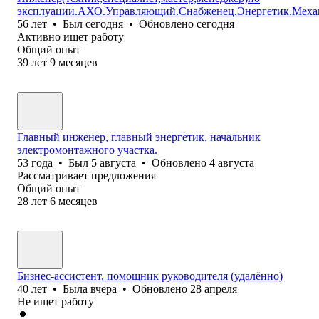
эксплуации.АХО.Управляющий.Снабженец.Энергетик.Меха
56
лет
•
Был
сегодня
•
Обновлено
сегодня
Активно ищет работу
Общий опыт
39
лет
9
месяцев
Главный инженер, главный энергетик, начальник
электромонтажного участка.
53
года
•
Был
5 августа
•
Обновлено
4 августа
Рассматривает предложения
Общий опыт
28
лет
6
месяцев
Бизнес-ассистент, помощник руководителя (удалённо)
40
лет
•
Была
вчера
•
Обновлено
28 апреля
Не ищет работу