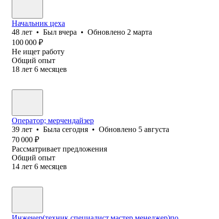
Начальник цеха
48
лет
•
Был
вчера
•
Обновлено
2 марта
100 000
₽
Не ищет работу
Общий опыт
18
лет
6
месяцев
Оператор; мерчендайзер
39
лет
•
Была
сегодня
•
Обновлено
5 августа
70 000
₽
Рассматривает предложения
Общий опыт
14
лет
6
месяцев
Инженер(техник,специалист,мастер,менеджер)по