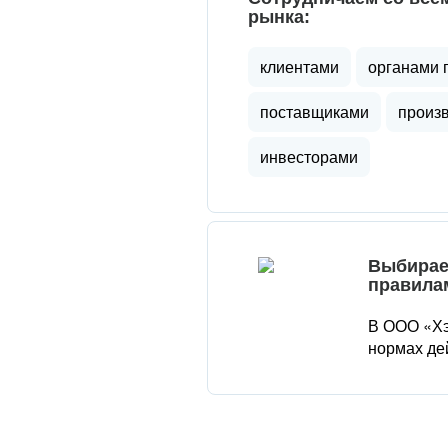
рынка:
клиентами
органами 
поставщиками
произ
инвесторами
Выбирае
правила
В ООО «Хэ
нормах де