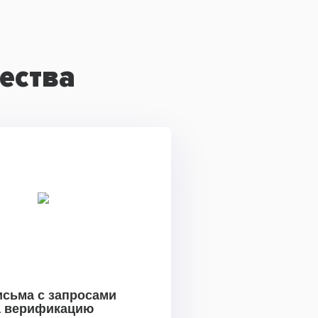
ества
исьма с запросами
а верификацию