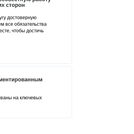
их сторон
угу достоверную
м все обязательства
сте, чтобы достичь
аментированным
ованы на ключевых