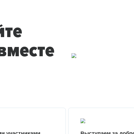
йте
вместе
ми участниками
Выступаем за добр