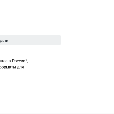
цсети
ала в России*,
 форматы для