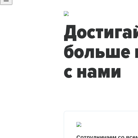
Достига
больше 
с нами
Сотрудничаем со все