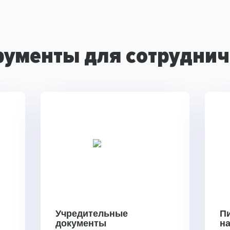
рументы для сотруднич
Учредительные
П
документы
н