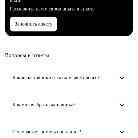
hh.ru?
Расскажите нам о своем опыте в анкете
Заполнить анкету
Вопросы и ответы
Какие наставники есть на маркетплейсе?
Карьерные наставники — это HR-
специалисты, карьерные консультанты,
Как мне выбрать наставника?
психологи, резюмерайтеры и менторы.
Умный поиск поможет в три клика выбрать
Менторы работают в ИТ, дизайне, других
наставника для достижения вашей цели.
С чем может помочь наставник?
узкоспециализированных сферах. Они