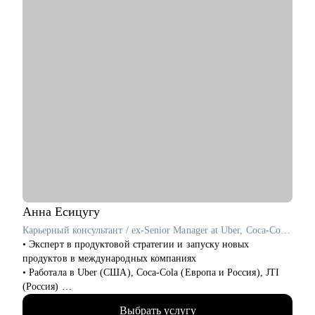
практике, в том числе, в политику
• Эффективное управление командой на позиции тимлида
Кому могу помочь:
• Backend-разработчикам от Junior до Senior, планирующим
смену места работы
• Разработчикам, желающим углубить фундаментальные
знания в Computer Science
• Сеньорам, задумывающимся о переходе в тимлидский/
менеджерский трек
• Тимлидам любого уровня: как практикующим, так и
начинающим (First-time manager)
Обсуждаемы альтернативные слоты в календаре -
записывайтесь, обсудим!
Анна
Есицугу
Карьерный консультант / ex-Senior Manager at Uber, Coca-Cola, JTI
• Эксперт в продуктовой стратегии и запуску новых
продуктов в международных компаниях
• Работала в Uber (США), Coca-Cola (Европа и Россия), JTI
(Россия)
• Разносторонний опыт работы в крупных компаниях:
Выбрать услугу
запускала новые продукты, составляла стратегии, занималась