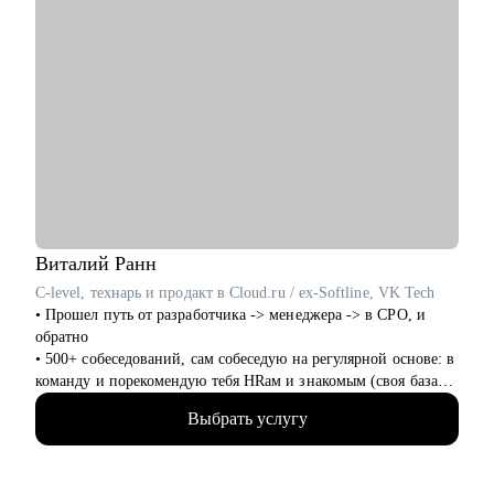
Виталий
Ранн
C-level, технарь и продакт в Cloud.ru / ex-Softline, VK Tech
• Прошел путь от разработчика -> менеджера -> в CPO, и
обратно
• 500+ собеседований, сам собеседую на регулярной основе: в
команду и порекомендую тебя HRам и знакомым (своя база
100+ HRов и HR-tech компаний)
Выбрать услугу
• CPO в облачном провайдере, в облаках 8+ лет
• Технический менеджер, 7+ лет, бывший разработчик
• Продакт-менеджмент, 8+ опыта
• Трекер и ментор стартапов ФРИИ, 4+ года