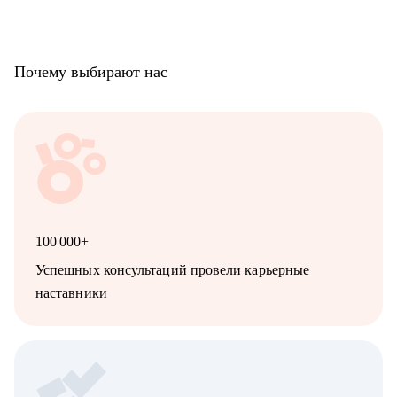
ответственности
• Начинающим и переходящим из смежных ролей (например,
техническим писателям и др.) - если ваша цель связана с
аналитикой и нужен понятный маршрут и понимание
Почему выбирают нас
требований рынка
100 000+
Успешных консультаций провели карьерные
наставники