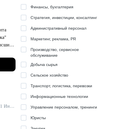
Финансы, бухгалтерия
Стратегия, инвестиции, консалтинг
Административный персонал
ента
ика"
Маркетинг, реклама, PR
высший
Производство, сервисное
обслуживание
Добыча сырья
тинг,
Сельское хозяйство
Транспорт, логистика, перевозки
ob и
Информационные технологии
Руководитель группы разработки и системной аналитики в Т-Банк / ex-T1 Иннотех, Банк Хоум Кредит
Управление персоналом, тренинги
Юристы
ости и
Закупки