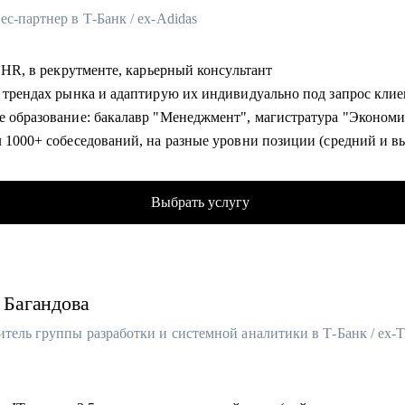
с-партнер в Т-Банк / ex-Adidas
в HR, в рекрутменте, карьерный консультант
о трендах рынка и адаптирую их индивидуально под запрос кли
е образование: бакалавр "Менеджмент", магистратура "Эконом
л 1000+ собеседований, на разные уровни позиции (средний и 
мент)
 и адаптировал 100+ сотрудников
Выбрать услугу
 более 100 карьерных консультаций с клиентами сфер HR, марке
лял командами от 20 до 150 сотрудников
ик HR мероприятий и стратегических сессий (HH, Avito, SuperJ
Багандова
омогу:
у создать продающее резюме для поиска работы, с учетом сложн
е
остей рынка