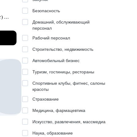
 чтобы
Безопасность
т)
 (для
Домашний, обслуживающий
ы часто
персонал
знеса и
Рабочий персонал
ead):
).
Строительство, недвижимость
 в
Автомобильный бизнес
олучила
Туризм, гостиницы, рестораны
Спортивные клубы, фитнес, салоны
инг, IT
красоты
тался
Страхование
Медицина, фармацевтика
Искусство, развлечения, массмедиа
рейд/
Наука, образование