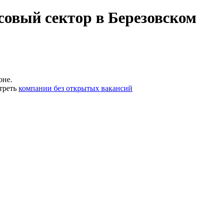
овый сектор в Березовском
оне.
треть
компании без открытых вакансий