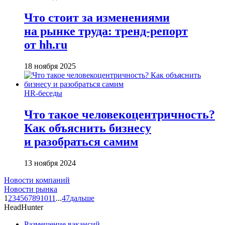
Что стоит за изменениями
на рынке труда: тренд-репорт
от hh.ru
18 ноября 2025
HR-беседы
Что такое человеко­центричность?
Как объяснить бизнесу
и разобраться самим
13 ноября 2024
Новости компаний
Новости рынка
1
2
3
4
5
6
7
8
9
10
11
...
47
дальше
HeadHunter
Размещение вакансий