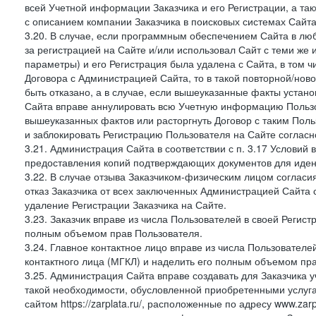
всей Учетной информации Заказчика и его Регистрации, а т
с описанием компании Заказчика в поисковых системах Сайт
3.20. В случае, если программным обеспечением Сайта в лю
за регистрацией на Сайте и/или использовал Сайт с теми же
параметры) и его Регистрация была удалена с Сайта, в том 
Договора с Администрацией Сайта, то в такой повторной/но
быть отказано, а в случае, если вышеуказанные факты уста
Сайта вправе аннулировать всю Учетную информацию Пользо
вышеуказанных фактов или расторгнуть Договор с таким По
и заблокировать Регистрацию Пользователя на Сайте согласн
3.21. Администрация Сайта в соответствии с п. 3.17 Условий
предоставления копий подтверждающих документов для идент
3.22. В случае отзыва Заказчиком-физическим лицом согласи
отказ Заказчика от всех заключенных Администрацией Сайта с
удаление Регистрации Заказчика на Сайте.
3.23. Заказчик вправе из числа Пользователей в своей Регист
полным объемом прав Пользователя.
3.24. Главное контактное лицо вправе из числа Пользователе
контактного лица (МГКЛ) и наделить его полным объемом пр
3.25. Администрация Сайта вправе создавать для Заказчика уче
такой необходимости, обусловленной приобретенными услугам
сайтом https://zarplata.ru/, расположенные по адресу www.zarpl