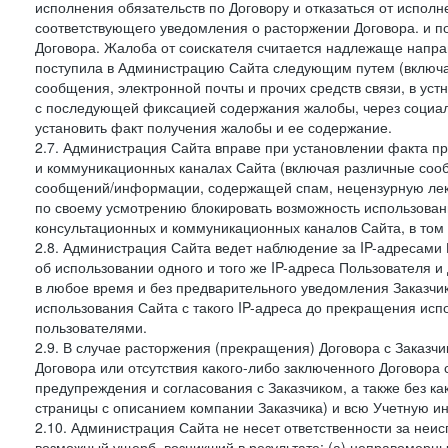
исполнения обязательств по Договору и отказаться от испол
соответствующего уведомления о расторжении Договора. и п
Договора. Жалоба от соискателя считается надлежаще напра
поступила в Администрацию Сайта следующим путем (включая
сообщения, электронной почты и прочих средств связи, в уст
с последующей фиксацией содержания жалобы, через социа
установить факт получения жалобы и ее содержание.
2.7. Администрация Сайта вправе при установлении факта 
и коммуникационных каналах Сайта (включая различные сооб
сообщений/информации, содержащей спам, нецензурную лекс
по своему усмотрению блокировать возможность использов
консультационных и коммуникационных каналов Сайта, в том 
2.8. Администрация Сайта ведет наблюдение за IP-адресами 
об использовании одного и того же IP-адреса Пользователя 
в любое время и без предварительного уведомления Заказчи
использования Сайта с такого IP-адреса до прекращения исп
пользователями.
2.9. В случае расторжения (прекращения) Договора с Заказч
Договора или отсутствия какого-либо заключенного Договора
предупреждения и согласования с Заказчиком, а также без к
страницы с описанием компании Заказчика) и всю Учетную и
2.10. Администрация Сайта не несет ответственности за неи
возможный ущерб, возникший в результате: (а) неправомерн