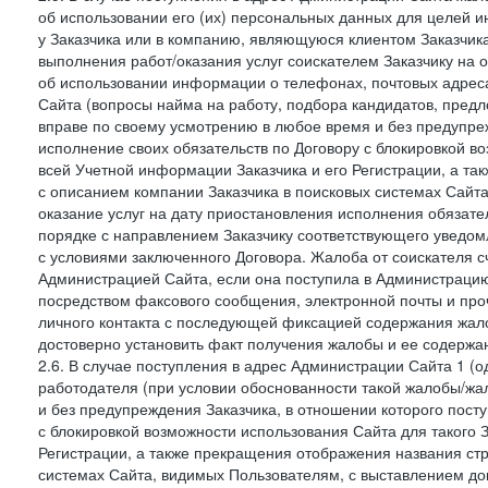
об использовании его (их) персональных данных для целей и
у Заказчика или в компанию, являющуюся клиентом Заказчика
выполнения работ/оказания услуг соискателем Заказчику на о
об использовании информации о телефонах, почтовых адреса
Сайта (вопросы найма на работу, подбора кандидатов, пред
вправе по своему усмотрению в любое время и без предупреж
исполнение своих обязательств по Договору с блокировкой в
всей Учетной информации Заказчика и его Регистрации, а т
с описанием компании Заказчика в поисковых системах Сайт
оказание услуг на дату приостановления исполнения обязате
порядке с направлением Заказчику соответствующего уведом
с условиями заключенного Договора. Жалоба от соискателя 
Администрацией Сайта, если она поступила в Администрацию 
посредством факсового сообщения, электронной почты и проч
личного контакта с последующей фиксацией содержания жал
достоверно установить факт получения жалобы и ее содержа
2.6. В случае поступления в адрес Администрации Сайта 1 (од
работодателя (при условии обоснованности такой жалобы/жа
и без предупреждения Заказчика, в отношении которого пост
с блокировкой возможности использования Сайта для такого 
Регистрации, а также прекращения отображения названия ст
системах Сайта, видимых Пользователям, с выставлением до