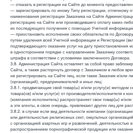
— отказать в регистрации на Сайте до момента предоставле
— зарегистрировать по иному Типу регистрации, отличному от
наименования регистрации Заказчика на Сайте Администрац
регистрацию на Сайте или производившего оплату каких-либо
их последующего получения с помощью Учетной информации
— приостановить исполнение своих обязательств по Договору
путем удаления всей Учетной информации и Регистрации (вк
подтверждающего оказание услуг на дату приостановления ис
в одностороннем порядке с направлением Заказчику соответ
штрафа в соответствии с условиями заключенного Договора.
3.8. Администрация Сайта оставляет за собой право заблоки
Сайта, а также расторгнуть договор с Заказчиком в любое в
не регистрировать на Сайте лиц, если такие Заказчик и/или 
(организаций), предпринимателей и иных лиц:
3.8.1. продвигающие свой товар(ы) и/или услугу(и) методом 
товара(ов) и/или услуг(и) от производителя/исполнителя к к
(компания-исполнитель) распространяет свои товар(ы) и/или 
а эти агенты, в свою очередь, привлекают других лиц для ра
3.8.2. в случае если вид деятельности компании (организаци
или деятельностью религиозных сект, оккультных организаций
с организацией азартных игр и развлечений, деятельностью 
распространением порнографической продукции или оказанием