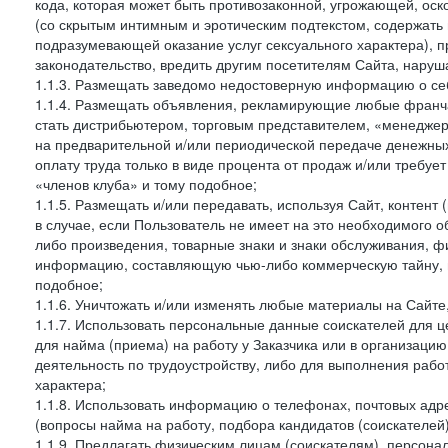
кода, которая может быть противозаконной, угрожающей, оск
(со скрытым интимным и эротическим подтекстом, содержать
подразумевающей оказание услуг сексуального характера), 
законодательство, вредить другим посетителям Сайта, наруша
1.1.3. Размещать заведомо недостоверную информацию о себ
1.1.4. Размещать объявления, рекламирующие любые франча
стать дистрибьютером, торговым представителем, «менедже
на предварительной и/или периодической передаче денежны
оплату труда только в виде процента от продаж и/или требуе
«членов клуба» и тому подобное;
1.1.5. Размещать и/или передавать, используя Сайт, контент
в случае, если Пользователь не имеет на это необходимого 
либо произведения, товарные знаки и знаки обслуживания,
информацию, составляющую чью-либо коммерческую тайну, и
подобное;
1.1.6. Уничтожать и/или изменять любые материалы на Сайте
1.1.7. Использовать персональные данные соискателей для ц
для найма (приема) на работу у Заказчика или в организаци
деятельность по трудоустройству, либо для выполнения рабо
характера;
1.1.8. Использовать информацию о телефонах, почтовых адре
(вопросы найма на работу, подбора кандидатов (соискателей
1.1.9. Предлагать физическим лицам (соискателям), персон